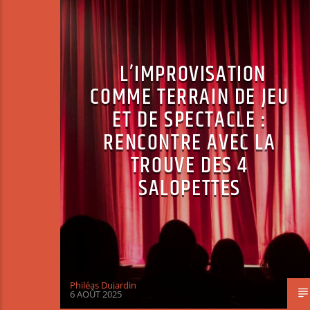
L’IMPROVISATION
COMME TERRAIN DE JEU
ET DE SPECTACLE :
RENCONTRE AVEC LA
TROUVE DES 4
SALOPETTES
Philéas Dujardin
6 AOÛT 2025