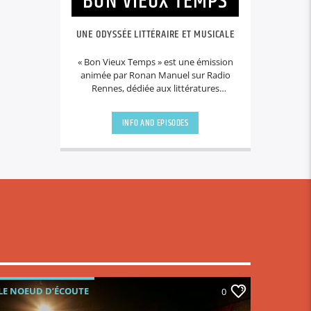
BON VIEUX TEMPS
UNE ODYSSÉE LITTÉRAIRE ET MUSICALE
« Bon Vieux Temps » est une émission
animée par Ronan Manuel sur Radio
Rennes, dédiée aux littératures
voyageuses, policières, historiques et
naturalistes, ainsi qu’aux musiques
INFO AND EPISODES
inspirées du blues, du bluegrass et du
folk.
LE NOEUD D’ÉCOUTE
0