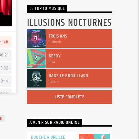
LE TOP 10 MUSIQUE
ILLUSIONS NOCTURNES
TROIS ANS
1
Ludovic
NEEDY
2
Lisa
DANS LE BROUILLARD
3
Julien
LISTE COMPLÈTE
E
A VENIR SUR RADIO ONDINE
BOUCHE À OREILLE