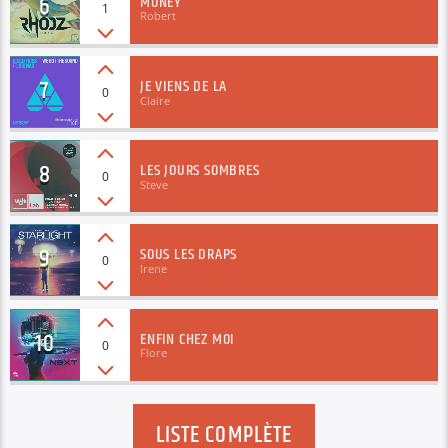
7
JE VIENS DE LA
0
Claire
8
LES JOURS SOMBRES
0
Steve
9
SOUS LES DRAPS
0
Irene
10
ENFIN CHEZ MOI
0
Flore
LISTE COMPLÈTE