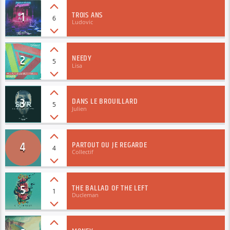
1
TROIS ANS
6
Ludovic
2
NEEDY
5
Lisa
3
DANS LE BROUILLARD
5
Julien
4
PARTOUT OU JE REGARDE
4
Collectif
5
THE BALLAD OF THE LEFT
1
Ducleman
6
MONEY
1
Robert